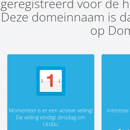
geregistreerd voor de h
Deze domeinnaam is da
op Dom
Momenteel is er een actieve veiling!
Interess
De veiling eindigt dinsdag om
14:00u.