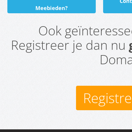
Cont
Meebieden?
Ook geïnteress
Registreer je dan nu
Domai
Registr