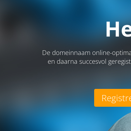
He
De domeinnaam online-optimal
en daarna succesvol geregis
Registr